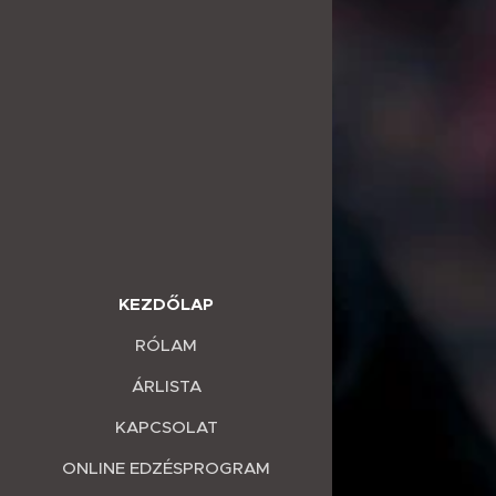
KEZDŐLAP
RÓLAM
ÁRLISTA
KAPCSOLAT
ONLINE EDZÉSPROGRAM